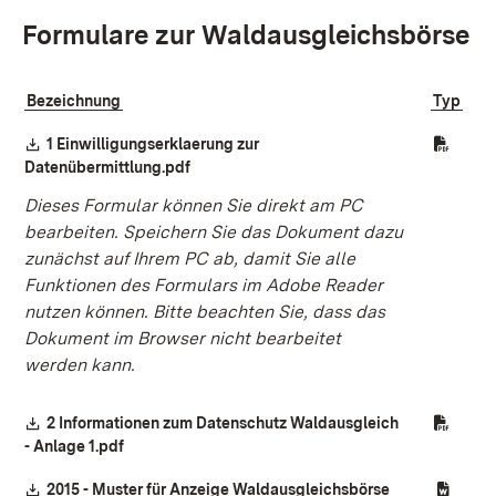
Formulare zur Waldausgleichsbörse
Bezeichnung
Typ
Download:
1 Einwilligungserklaerung zur
(Öffnet in neuem Fenster)
Datenübermittlung.pdf
Dieses Formular können Sie direkt am PC
bearbeiten. Speichern Sie das Dokument dazu
zunächst auf Ihrem PC ab, damit Sie alle
Funktionen des Formulars im Adobe Reader
nutzen können. Bitte beachten Sie, dass das
Dokument im Browser nicht bearbeitet
werden kann.
Download:
2 Informationen zum Datenschutz Waldausgleich
(Öffnet in neuem Fenster)
- Anlage 1.pdf
Download:
(Öffnet in neu
2015 - Muster für Anzeige Waldausgleichsbörse