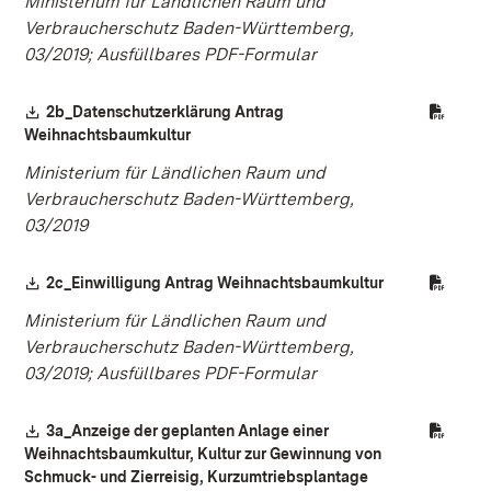
Ministerium für Ländlichen Raum und
Verbraucherschutz Baden-Württemberg,
03/2019; Ausfüllbares PDF-Formular
Download:
2b_Datenschutzerklärung Antrag
(Öffnet in neuem Fenster)
Weihnachtsbaumkultur
Ministerium für Ländlichen Raum und
Verbraucherschutz Baden-Württemberg,
03/2019
Download:
(Öffnet in neu
2c_Einwilligung Antrag Weihnachtsbaumkultur
Ministerium für Ländlichen Raum und
Verbraucherschutz Baden-Württemberg,
03/2019; Ausfüllbares PDF-Formular
Download:
3a_Anzeige der geplanten Anlage einer
Weihnachtsbaumkultur, Kultur zur Gewinnung von
Schmuck- und Zierreisig, Kurzumtriebsplantage