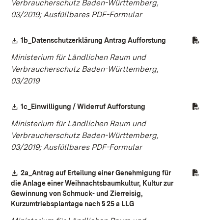
Verbraucherschutz Baden-Württemberg,
03/2019; Ausfüllbares PDF-Formular
Download:
(Öffnet in neuem
1b_Datenschutzerklärung Antrag Aufforstung
Ministerium für Ländlichen Raum und
Verbraucherschutz Baden-Württemberg,
03/2019
Download:
(Öffnet in neuem Fenste
1c_Einwilligung / Widerruf Aufforstung
Ministerium für Ländlichen Raum und
Verbraucherschutz Baden-Württemberg,
03/2019; Ausfüllbares PDF-Formular
Download:
2a_Antrag auf Erteilung einer Genehmigung für
die Anlage einer Weihnachtsbaumkultur, Kultur zur
Gewinnung von Schmuck- und Zierreisig,
(Öffnet in neuem Fenster)
Kurzumtriebsplantage nach § 25 a LLG