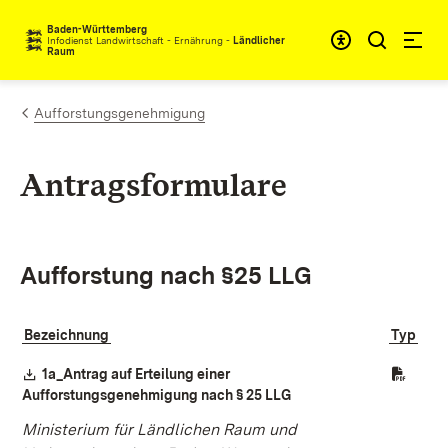
Zum Inhalt springen
Baden-Württemberg
Infodienst Landwirtschaft - Ernährung -
Ländlicher
Raum
Aufforstungsgenehmigung
Antragsformulare
Aufforstung nach §25 LLG
Bezeichnung
Typ
Download:
1a_Antrag auf Erteilung einer
(Öffnet in neuem Fenste
Aufforstungsgenehmigung nach § 25 LLG
Ministerium für Ländlichen Raum und