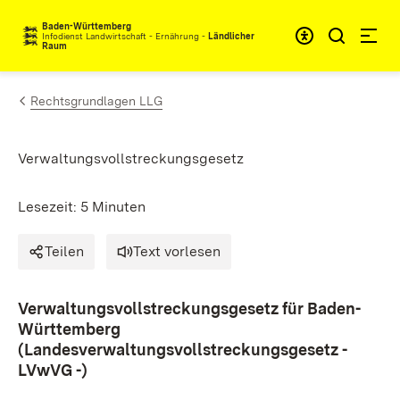
Zum Inhalt springen
Baden-Württemberg
Infodienst Landwirtschaft - Ernährung -
Ländlicher
Raum
Rechtsgrundlagen LLG
Verwaltungsvollstreckungsgesetz
Lesezeit: 5 Minuten
Teilen
Text vorlesen
Verwaltungsvollstreckungsgesetz für Baden-
Württemberg
(Landesverwaltungsvollstreckungsgesetz -
LVwVG -)