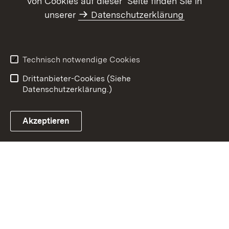
von Cookies auf dieser Seite finden Sie in
Inhaltsübersicht
Kontakt
unserer
Datenschutzerklärung
Datenschutz
Erklärung zur
Barrierefreiheit
Benutzungshinweise
Impressum
Technisch notwendige Cookies
Kennwort vergessen?
Drittanbieter-Cookies (Siehe
Datenschutzerklärung.)
Akzeptieren