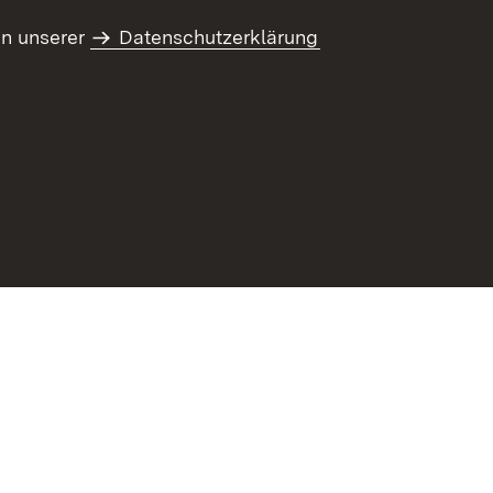
in unserer
Datenschutzerklärung
refreiheit
Benutzungshinweise
Impressum
Kennwort vergessen?