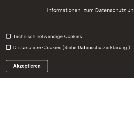
LEADER
Träger 
Informationen zum Datenschutz und
ELR
Bauen 
Grunds
Technisch notwendige Cookies
Drittanbieter-Cookies (Siehe Datenschutzerklärung.)
In
Akzeptieren