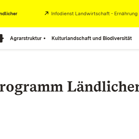
Extern:
Infodienst Landwirtschaft - Ernährung
ndlicher
Agrarstruktur
Kulturlandschaft und Biodiversität
programm Ländliche