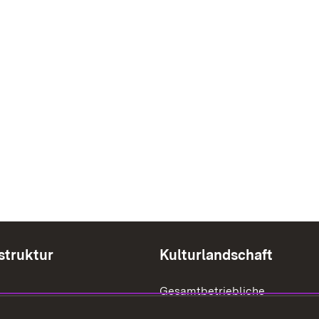
struktur
Kulturlandschaft
Gesamtbetriebliche
Biodiversitätsberatung