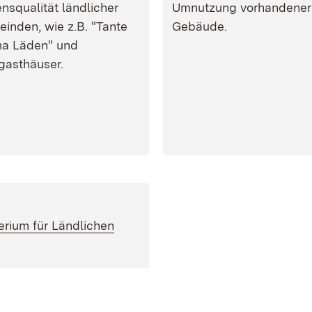
nsqualität ländlicher
Umnutzung vorhandener
inden, wie z.B. "Tante
Gebäude.
a Läden" und
gasthäuser.
erium für Ländlichen
net in neuem Fenster)