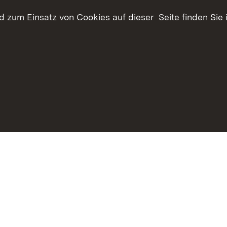
öffentlicher Belange
Offenhaltung der Landschaft
 zum Einsatz von Cookies auf dieser Seite finden Sie 
im Außenbereich
Biotoptypen und
tücksverkehr
Landschaftselemente
haltsübersicht
Kontakt
Datenschutz
Erklärung zur Barrie