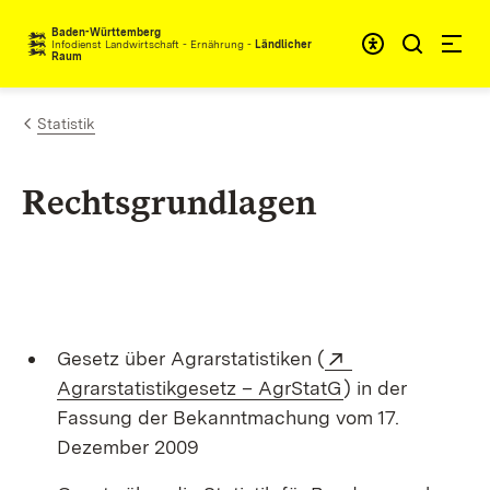
Zum Inhalt springen
Baden-Württemberg
Infodienst Landwirtschaft - Ernährung -
Ländlicher
Raum
Statistik
Rechtsgrundlagen
Extern:
Gesetz über Agrarstatistiken (
(Öffnet in neuem
Agrarstatistikgesetz – AgrStatG
) in der
Fassung der Bekanntmachung vom 17.
Dezember 2009