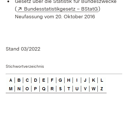
Gesetz über die Statistik für Bundeszwecke
Extern:
(Öffnet in n
(
Bundesstatistikgesetz – BStatG
)
Neufassung vom 20. Oktober 2016
Stand 03/2022
Stichwortverzeichnis