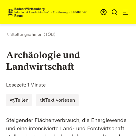
Zum Inhalt springen
Baden-Württemberg
Infodienst Landwirtschaft - Ernährung -
Ländlicher
Raum
Stellungnahmen (TÖB)
Archäologie und
Landwirtschaft
Lesezeit: 1 Minute
Teilen
Text vorlesen
Steigender Flächenverbrauch, die Energiewende
und eine intensivierte Land- und Forstwirtschaft