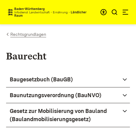
Zum Inhalt springen
Baden-Württemberg
Infodienst Landwirtschaft - Ernährung -
Ländlicher
Raum
Rechtsgrundlagen
Baurecht
Baugesetzbuch (BauGB)
Baunutzungsverordnung (BauNVO)
Gesetz zur Mobilisierung von Bauland
(Baulandmobilisierungsgesetz)