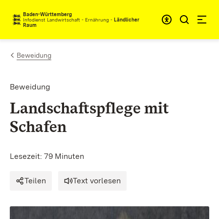
Zum Inhalt springen
Baden-Württemberg
Infodienst Landwirtschaft - Ernährung -
Ländlicher
Raum
Beweidung
Beweidung
Landschaftspflege mit
Schafen
Lesezeit: 79 Minuten
Teilen
Text vorlesen