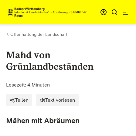
Zum Inhalt springen
Baden-Württemberg
Infodienst Landwirtschaft - Ernährung -
Ländlicher
Raum
Offenhaltung der Landschaft
Mahd von
Grünlandbeständen
Lesezeit: 4 Minuten
Teilen
Text vorlesen
Mähen mit Abräumen