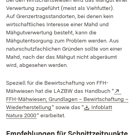
Verwertung zugeführt (meist als Viehfutter).
Auf Grenzertragsstandorten, bei denen kein
wirtschaftliches Interesse einer Mahd und
Mähgutverwertung besteht, kann die
Mähgutentsorgung zum Problem werden. Aus
naturschutzfachlichen Gründen sollte von einer
Mahd, nach der das Mähgut nicht abgeräumt
wird, abgesehen werden.
Speziell für die Bewirtschaftung von FFH-
Exter
Mähwiesen hat die LAZBW das Handbuch "
FFH-Mähwiesen; Grundlagen – Bewirtschaftung –
(Öffnet in neuem Fenster)
Download:
Wiederherstellung
" sowie das "
Infoblatt
(Öffnet in neuem Fenster)
Natura 2000
" erarbeitet.
Empfehlungen für Schnittzeitpunkte