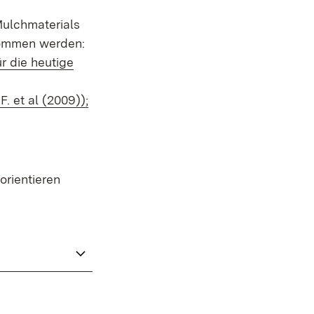
Mulchmaterials
tnommen werden:
r die heutige
(Öffnet in neuem Fenster)
. et al (2009));
orientieren