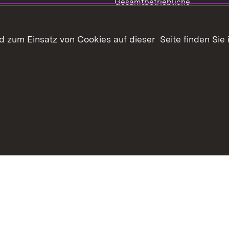
Gesamtbetriebliche
Biodiversitätsberatung
öffentlicher Belange
Offenhaltung der Landschaft
 zum Einsatz von Cookies auf dieser Seite finden Sie 
im Außenbereich
Biotoptypen und
tücksverkehr
Landschaftselemente
haltsübersicht
Kontakt
Datenschutz
Erklärung zur Barrie