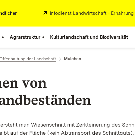
Extern:
Infodienst Landwirtschaft - Ernährung
ndlicher
Agrarstruktur
Kulturlandschaft und Biodiversität
Offenhaltung der Landschaft
Mulchen
en von
andbeständen
ersteht man Wiesenschnitt mit Zerkleinerung des Schni
eibt auf der Fläche (kein Abtransport des Schnittguts)