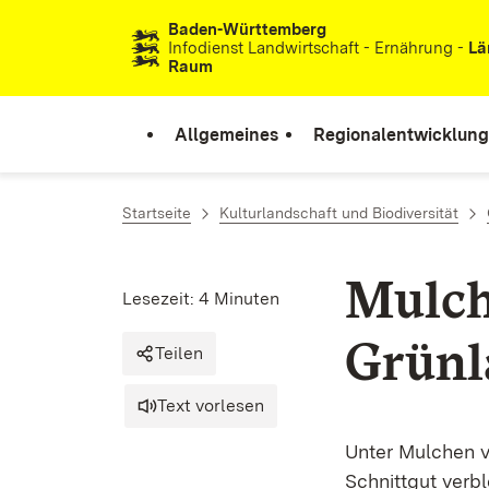
Baden-Württemberg
Zum Inhalt springen
Infodienst Landwirtschaft - Ernährung -
Lä
Raum
Allgemeines
Regionalentwicklung
Startseite
Kulturlandschaft und Biodiversität
Mulch
Lesezeit: 4 Minuten
Grünl
Teilen
Text vorlesen
Unter Mulchen v
Schnittgut verbl