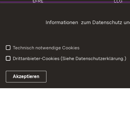
EFRE
LLG
LEADER
Träger 
Informationen zum Datenschutz und
ELR
Bauen 
Grunds
Technisch notwendige Cookies
Drittanbieter-Cookies (Siehe Datenschutzerklärung.)
In
Akzeptieren