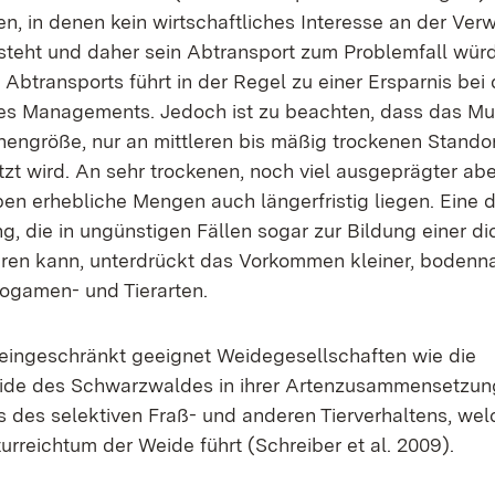
nen, in denen kein wirtschaftliches Interesse an der Ve
steht und daher sein Abtransport zum Problemfall würd
Abtransports führt in der Regel zu einer Ersparnis bei 
s Managements. Jedoch ist zu beachten, dass das Mul
chengröße, nur an mittleren bis mäßig trockenen Stando
tzt wird. An sehr trockenen, noch viel ausgeprägter ab
ben erhebliche Mengen auch längerfristig liegen. Eine d
 die in ungünstigen Fällen sogar zur Bildung einer dic
hren kann, unterdrückt das Vorkommen kleiner, bodenn
togamen- und Tierarten.
 eingeschränkt geeignet Weidegesellschaften wie die
ide des Schwarzwaldes in ihrer Artenzusammensetzung
uss des selektiven Fraß- und anderen Tierverhaltens, we
urreichtum der Weide führt (Schreiber et al. 2009).