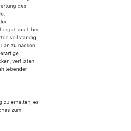
rwertung des
e.
der
chgut, auch bei
rten vollständig
er an zu nassen
erartige
ken, verfilzten
ah lebender
 zu erhalten; es
lches zum