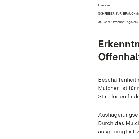
Literatur:
SCHREIBER, K.-F., BRAUCKMAN
35 Jahre Offenhaltungsversu
Erkenntn
Offenha
Beschaffenheit 
Mulchen
ist für
Standorten find
Aushagerungsef
Durch das
Mulc
ausgepr
ä
gt
ist 