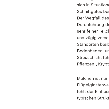
sich in Situatio
Schnittgutes be
Der Wegfall des 
Durchführung de
sehr feiner Teil
und zügig zerse
Standorten blei
Bodenbedeckung,
Streuschicht fü
Pflanzen-, Kryp
Mulchen ist nur
Flügelginsterwe
fehlt der Einfl
typischen Strukt