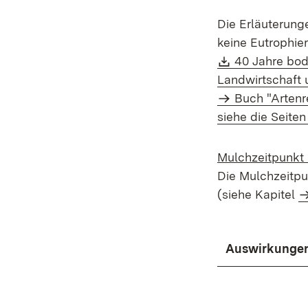
Die Erläuterung
keine Eutrophie
Download:
40 Jahre bod
Landwirtschaft 
Buch "Artenre
siehe die Seite
Mulchzeitpunkt
Die
Mulchzeitpu
(siehe Kapitel
Auswirkungen