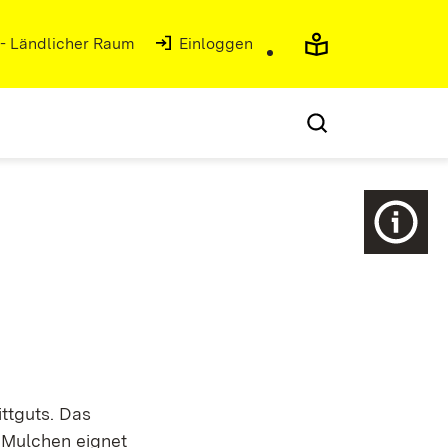
 - Ländlicher Raum
(Öffnet in neuem Fenster)
Einloggen
ttguts. Das
. Mulchen eignet