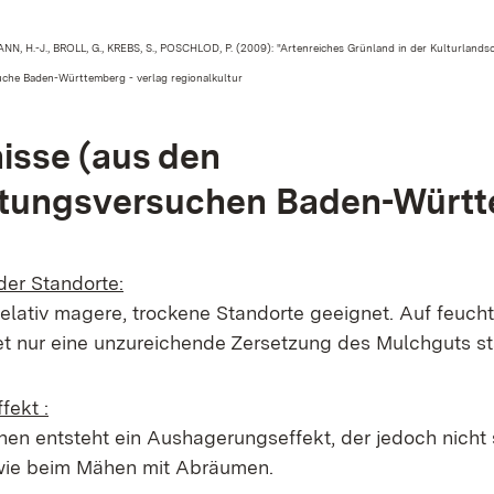
N, H.-J., BROLL, G., KREBS, S., POSCHLOD, P. (2009): "Artenreiches Grünland in der Kulturlandsc
che Baden-Württemberg - verlag regionalkultur
isse (aus den
ltungsversuchen Baden-Würt
der Standorte:
 relativ magere, trockene Standorte geeignet. Auf feuc
et nur eine unzureichende Zersetzung des
Mulchguts
st
fekt
:
hen
entsteht ein
Aushagerungseffekt
, der jedoch nicht
wie beim Mä
hen
mit
Abr
ä
umen
.