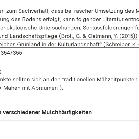
en zum Sachverhalt, dass bei rascher Umsetzung des 
rung des Bodens erfolgt, kann folgender Literatur en
enökologische Untersuchungen: Schlussfolgerungen fü
und Landschaftspflege (Broll, G. & Oelmann, Y. (2015))
iches Grünland in der Kulturlandschaft" (Schreiber, K.-F
n 354/355
:
nkte
sollten sich an den traditionellen Mä
hzeitpunkten
Mä
hen
mit
Abr
ä
umen
).
 verschiedener Mulchhäufigkeiten