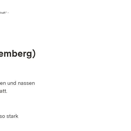
haft" -
temberg)
hten und nassen
att.
 so stark