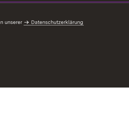
in unserer
Datenschutzerklärung
refreiheit
Benutzungshinweise
Impressum
Kennwort vergessen?