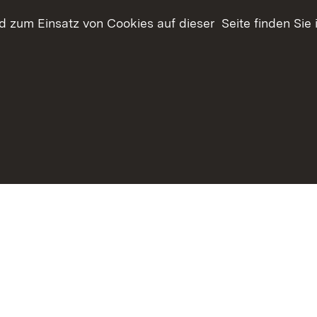
Offenhaltung der Landschaft
 zum Einsatz von Cookies auf dieser Seite finden Sie 
im Außenbereich
Biotoptypen und
tücksverkehr
Landschaftselemente
haltsübersicht
Kontakt
Datenschutz
Erklärung zur Barrie