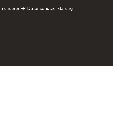
in unserer
Datenschutzerklärung
refreiheit
Benutzungshinweise
Impressum
Kennwort vergessen?