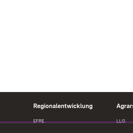
Regionalentwicklung
Agrar
EFRE
LLG
LEADER
Träger 