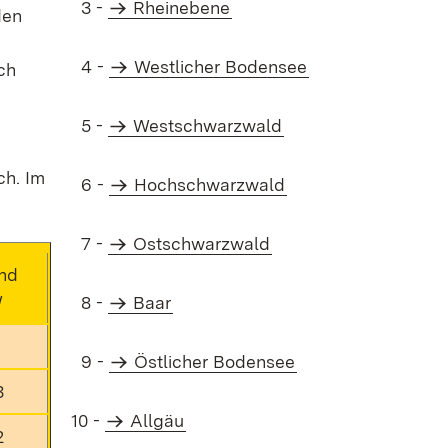
3 -
Rheinebene
den
4 -
Westlicher Bodensee
ch
5 -
Westschwarzwald
ch. Im
6 -
Hochschwarzwald
7 -
Ostschwarzwald
nd
W
8 -
Baar
9
9 -
Östlicher Bodensee
3
10 -
Allgäu
2