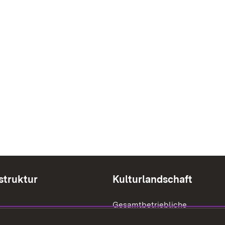
struktur
Kulturlandschaft
Gesamtbetriebliche
Biodiversitätsberatung
öffentlicher Belange