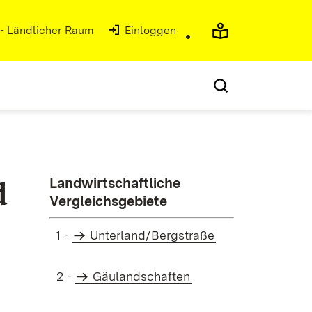
 - Ländlicher Raum
(Öffnet in neuem Fenster)
Einloggen
d
Landwirtschaftliche
Vergleichsgebiete
1 -
Unterland/Bergstraße
2 -
Gäulandschaften