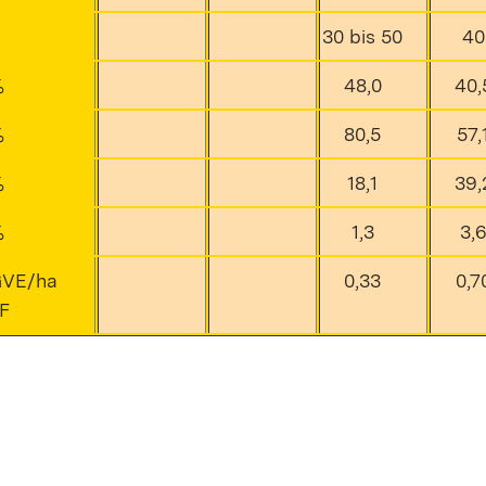
30 bis 50
40
%
48,0
40,
%
80,5
57,
%
18,1
39,
%
1,3
3,
VE/ha
0,33
0,7
F