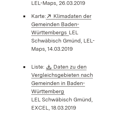
LEL-Maps, 26.03.2019
Extern:
Karte:
Klimadaten der
Gemeinden Baden-
(Öffnet in neuem Fenster)
Württembergs
LEL
Schwäbisch Gmünd, LEL-
Maps, 14.03.2019
Download:
Liste:
Daten zu den
Vergleichsgebieten nach
Gemeinden in Baden-
(Öffnet in neuem Fenster)
Württemberg
LEL Schwäbisch Gmünd,
EXCEL, 18.03.2019