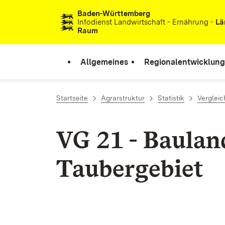
Baden-Württemberg
Zum Inhalt springen
Infodienst Landwirtschaft - Ernährung -
Lä
Raum
Allgemeines
Regionalentwicklung
Startseite
Agrarstruktur
Statistik
Vergleic
VG 21 - Baula
Taubergebiet