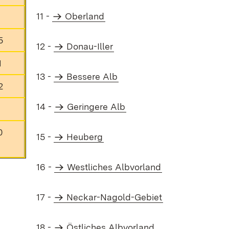
11 -
Oberland
5
12 -
Donau-Iller
1
13 -
Bessere Alb
2
14 -
Geringere Alb
6
0
15 -
Heuberg
16 -
Westliches Albvorland
17 -
Neckar-Nagold-Gebiet
18 -
Östliches Albvorland