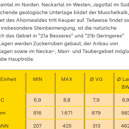
tal im Norden. Neckartal im Westen, Jagsttal im Sü
chende geologische Unterlage bildet der Muschelkalk,
t des Ahornwaldes tritt Keuper auf. Teilweise findet si
 insbesondere Steinbeimengung, ist die natürliche
ich das Gebiet in "21a Besseres" und "21b Geringeres"
n Lagen werden Zuckerrüben gebaut, der Anbau von
dlagen sowie im Neckar-, Main- und Taubergebiet mögli
die Hauptrolle.
Einheit
MIN
MAX
Ø VG
Ø La
B
 C
6,9
8,8
7,9
8,
mm
816
1.671
979
98
mNN
207
425
313
46