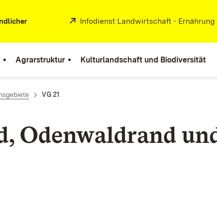
Extern:
Infodienst Landwirtschaft - Ernährung
ndlicher
Agrarstruktur
Kulturlandschaft und Biodiversität
hsgebiete
VG 21
nd, Odenwaldrand un