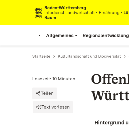
Baden-Württemberg
Zum Inhalt springen
Infodienst Landwirtschaft - Ernährung -
Lä
Raum
Allgemeines
Regionalentwicklung
Startseite
Kulturlandschaft und Biodiversität
Offen
Lesezeit: 10 Minuten
Würt
Teilen
Text vorlesen
Hintergrund 