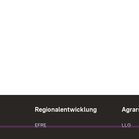
Regionalentwicklung
Agrar
EFRE
LLG
LEADER
Träger 