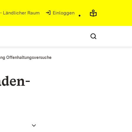
 - Ländlicher Raum
(Öffnet in neuem Fenster)
Einloggen
ung Offenhaltungsversuche
aden-