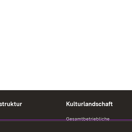
struktur
Kulturlandschaft
Gesamtbetriebliche
Biodiversitätsberatung
öffentlicher Belange