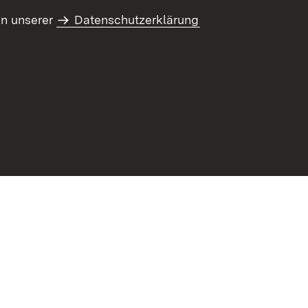
in unserer
Datenschutzerklärung
refreiheit
Benutzungshinweise
Impressum
Kennwort vergessen?