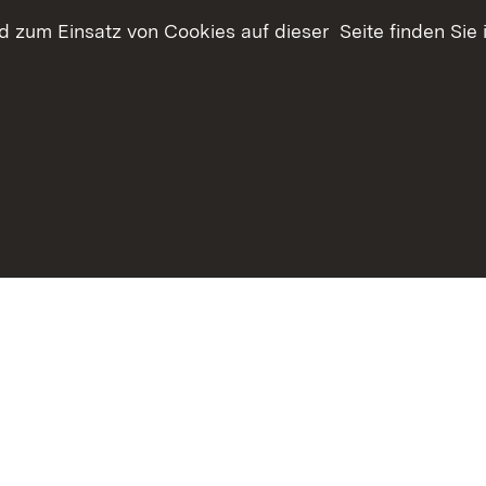
Offenhaltung der Landschaft
 zum Einsatz von Cookies auf dieser Seite finden Sie 
im Außenbereich
Biotoptypen und
tücksverkehr
Landschaftselemente
haltsübersicht
Kontakt
Datenschutz
Erklärung zur Barrie