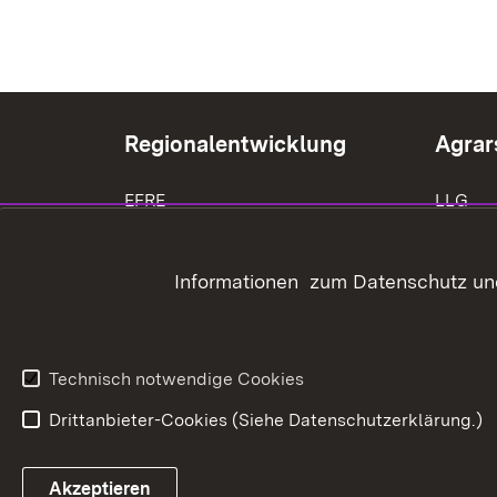
Regionalentwicklung
Agrar
EFRE
LLG
LEADER
Träger 
Informationen zum Datenschutz und
ELR
Bauen 
Grunds
Technisch notwendige Cookies
Drittanbieter-Cookies (Siehe Datenschutzerklärung.)
In
Akzeptieren