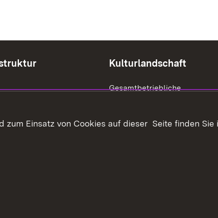
struktur
Kulturlandschaft
Gesamtbetriebliche
Biodiversitätsberatung
öffentlicher Belange
Offenhaltung der Landschaft
 zum Einsatz von Cookies auf dieser Seite finden Sie 
im Außenbereich
Biotoptypen und
tücksverkehr
Landschaftselemente
haltsübersicht
Kontakt
Datenschutz
Erklärung zur Barrie