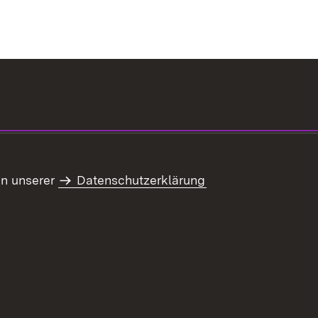
in unserer
Datenschutzerklärung
refreiheit
Benutzungshinweise
Impressum
Kennwort vergessen?