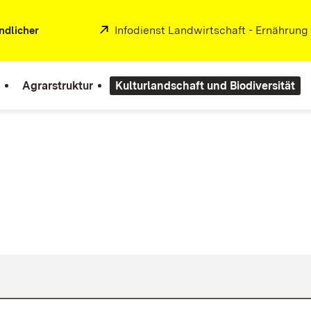
Extern:
Infodienst Landwirtschaft - Ernährung
ndlicher
Agrarstruktur
Kulturlandschaft und Biodiversität