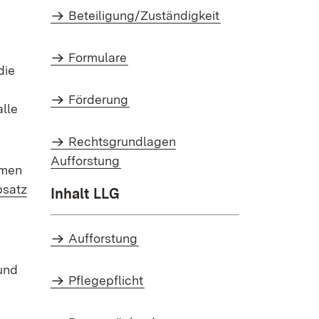
Beteiligung/Zuständigkeit
Formulare
die
Förderung
lle
Rechtsgrundlagen
Aufforstung
hmen
bsatz
Inhalt LLG
Aufforstung
und
Pflegepflicht