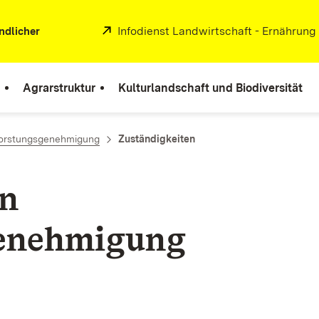
Extern:
Infodienst Landwirtschaft - Ernährung
ndlicher
Agrarstruktur
Kulturlandschaft und Biodiversität
orstungsgenehmigung
Zuständigkeiten
en
genehmigung