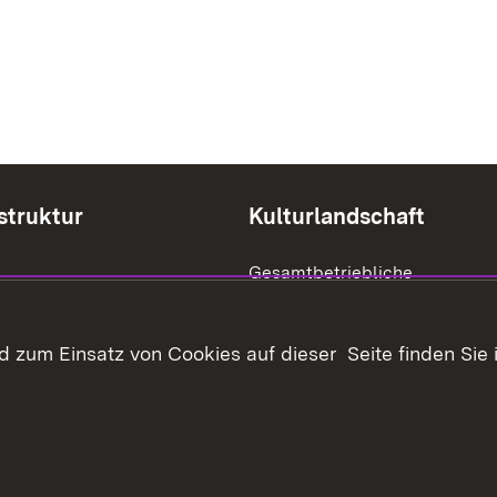
struktur
Kulturlandschaft
Gesamtbetriebliche
Biodiversitätsberatung
öffentlicher Belange
Offenhaltung der Landschaft
 zum Einsatz von Cookies auf dieser Seite finden Sie 
im Außenbereich
Biotoptypen und
tücksverkehr
Landschaftselemente