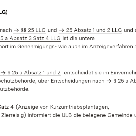
LLG
)
 nach
§§ 25 LLG
und
25 Absatz 1 und 2 LLG
und 
25 a Absatz 3 Satz 4 LLG
ist die untere
hört im Genehmigungs- wie auch im Anzeigeverfahren a
d
§ 25 a Absatz 1 und 2
entscheidet sie im Einverne
rschutzbehörde, über Entscheidungen nach
§ 25 a A
utzbehörde.
Satz 4
(Anzeige von Kurzumtriebsplantagen,
ierreisig) informiert die ULB die belegene Gemeinde 