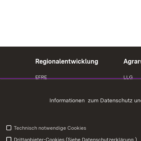
Regionalentwicklung
Agrar
EFRE
LLG
LEADER
Träger 
Informationen zum Datenschutz und
ELR
Bauen 
Grunds
Technisch notwendige Cookies
Drittanbieter-Cookies (Siehe Datenschutzerklärung.)