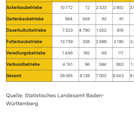
Ackerbaubetriebe
10.772
72
2.523
2.902
2
Gartenbaubetriebe
864
658
85
61
Dauerkulturbetriebe
7.523
4.790
1.052
916
Futterbaubetriebe
13.739
338
2.699
3.190
3
Veredlungsbetriebe
1.446
185
49
111
Verbundbetriebe
4.741
96
594
863
1
Gesamt
39.085
6.139
7.002
8.043
8
Quelle: Statistisches Landesamt Baden-
Württemberg