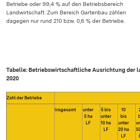
Betriebe oder 99,4 % auf den Betriebsbereich
Landwirtschaft. Zum Bereich Gartenbau zählen
dagegen nur rund 210 bzw. 0,6 % der Betriebe.
Tabelle: Betriebswirtschaftliche Ausrichtung der 
2020
Zahl der Betriebe
insgesamt
unter
5 bis
10
5 ha
unter
bis
LF
10 ha
unter
u
LF
20 ha
5
LF